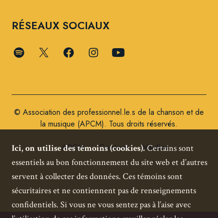
RÉSEAUX SOCIAUX
© Association des professionnel.le.s de la chanson et de
la musique (APCM). Tous droits réservés.
APCM
Contact
Médias
Ici, on utilise des témoins (cookies).
Certains sont
essentiels au bon fonctionnement du site web et d’autres
servent à collecter des données. Ces témoins sont
sécuritaires et ne contiennent pas de renseignements
confidentiels. Si vous ne vous sentez pas à l’aise avec